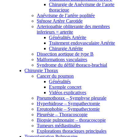
Chirurgie de Anévrisme de l’aorte
thoracique
Anévrisme de l’artère poplitée
Sténose Artère Carotide
Arteriopathie obliterante des membres
inferieurs = arterite
Généralités Artérite
Traitement endovasculaire Artérite
Chirurgie Artérite
Dissection aortique de type B
Malformations vasculaires
Syndrome du défilé thoraco-brachial
Chirurgie Thorax
Cancer du poumon
Généralités
Exemple concret
Vidéos explicatives
Pneumothorax – Symphyse pleurale
Hyperhidrose – Sympathectomie
Ereutophobie – Sympathectomie
Pleurésie – Thoracoscopie
Biopsie pulmonaire – thoracoscopie
Tumeurs médiastinales
Explorations thoraciques principales
Transplantation Pulmonaire