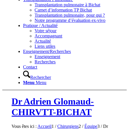
Transplantation pulmonaire à Bichat
Carnet d’information TP Bichat
Transplantation pulmonaire, pour qui ?
Notre programme d’évaluation ex-vivo
Pratique / Actualité
Votre séjour
Accompagnant
Actualité
Liens utiles
Enseignement/Recherches
Enseignement
Recherches
Contact
Rechercher
Menu
Menu
Dr Adrien Glomaud-
CHIRVTT-BICHAT
Vous êtes ici :
Accueil
1
/
Chirurgiens
2
/
Équipe
3
/
Dr