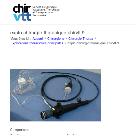
explo-chirurgie-thoracique-chirvtt-9
Vous êtes ici :
Accueil
/
Chirurgiens
/
Chirurgie Thorax
/
Explorations thoraciques principales
/
explo-chirurgie-thoracique-chirvtt-9
0
réponses