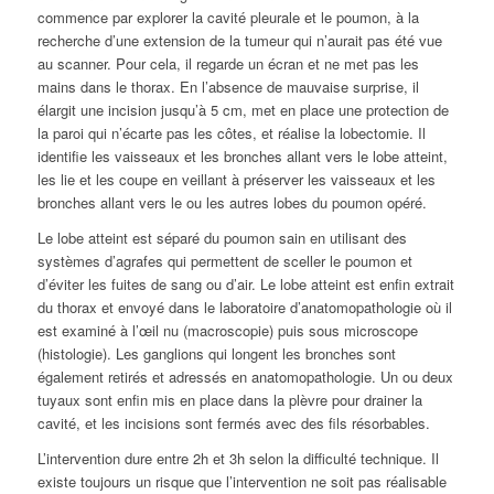
commence par explorer la cavité pleurale et le poumon, à la
recherche d’une extension de la tumeur qui n’aurait pas été vue
au scanner. Pour cela, il regarde un écran et ne met pas les
mains dans le thorax. En l’absence de mauvaise surprise, il
élargit une incision jusqu’à 5 cm, met en place une protection de
la paroi qui n’écarte pas les côtes, et réalise la lobectomie. Il
identifie les vaisseaux et les bronches allant vers le lobe atteint,
les lie et les coupe en veillant à préserver les vaisseaux et les
bronches allant vers le ou les autres lobes du poumon opéré.
Le lobe atteint est séparé du poumon sain en utilisant des
systèmes d’agrafes qui permettent de sceller le poumon et
d’éviter les fuites de sang ou d’air. Le lobe atteint est enfin extrait
du thorax et envoyé dans le laboratoire d’anatomopathologie où il
est examiné à l’œil nu (macroscopie) puis sous microscope
(histologie). Les ganglions qui longent les bronches sont
également retirés et adressés en anatomopathologie. Un ou deux
tuyaux sont enfin mis en place dans la plèvre pour drainer la
cavité, et les incisions sont fermés avec des fils résorbables.
L’intervention dure entre 2h et 3h selon la difficulté technique. Il
existe toujours un risque que l’intervention ne soit pas réalisable