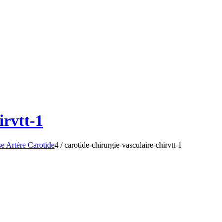
irvtt-1
e Artère Carotide
4
/
carotide-chirurgie-vasculaire-chirvtt-1