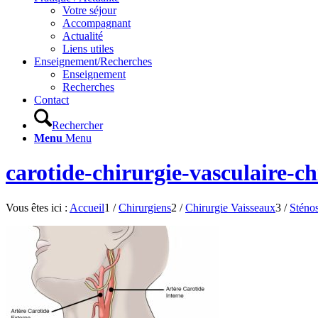
Votre séjour
Accompagnant
Actualité
Liens utiles
Enseignement/Recherches
Enseignement
Recherches
Contact
Rechercher
Menu
Menu
carotide-chirurgie-vasculaire-ch
Vous êtes ici :
Accueil
1
/
Chirurgiens
2
/
Chirurgie Vaisseaux
3
/
Sténos