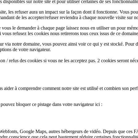
disponibles sur notre site et pour utiliser certaines de ses fonctionnalité
te, les refuser aura un impact sur la façon dont il fonctionne. Vous pou
andant de les accepter/refuser reviendra à chaque nouvelle visite sur not
e vous le demander à chaque page laissez nous en utiliser un pour mémor
i vous refusez les cookies nous retirerons tous ceux issus de ce domaine
ur via notre domaine, vous pouvez ainsi voir ce qui y est stocké. Pour d
ptions de votre navigateur.
n / refus des cookies si vous ne les acceptez pas. 2 cookies seront néc
s aider à comprendre comment notre site est utilisé et combien son perf
s pouvez bloquer ce pistage dans votre navigateur ici :
Webfonts, Google Maps, autres hébergeurs de vidéo. Depuis que ces FA
endre conscience que cela peut hautement réduire certaines fonctionnali