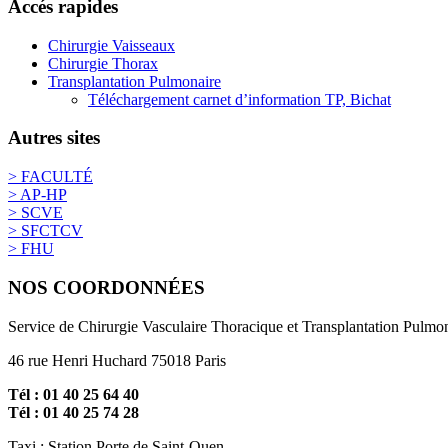
Accés rapides
Chirurgie Vaisseaux
Chirurgie Thorax
Transplantation Pulmonaire
Téléchargement carnet d’information TP, Bichat
Autres sites
> FACULTÉ
> AP-HP
> SCVE
> SFCTCV
> FHU
NOS COORDONNÉES
Service de Chirurgie Vasculaire Thoracique et Transplantation Pulmona
46 rue Henri Huchard 75018 Paris
Tél : 01 40 25 64 40
Tél : 01 40 25 74 28
Taxi : Station Porte de Saint-Ouen