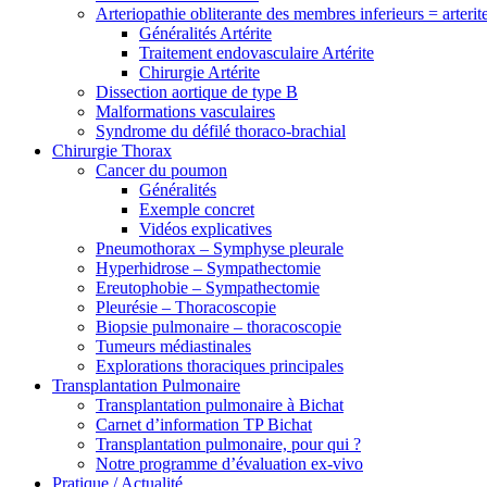
Arteriopathie obliterante des membres inferieurs = arterit
Généralités Artérite
Traitement endovasculaire Artérite
Chirurgie Artérite
Dissection aortique de type B
Malformations vasculaires
Syndrome du défilé thoraco-brachial
Chirurgie Thorax
Cancer du poumon
Généralités
Exemple concret
Vidéos explicatives
Pneumothorax – Symphyse pleurale
Hyperhidrose – Sympathectomie
Ereutophobie – Sympathectomie
Pleurésie – Thoracoscopie
Biopsie pulmonaire – thoracoscopie
Tumeurs médiastinales
Explorations thoraciques principales
Transplantation Pulmonaire
Transplantation pulmonaire à Bichat
Carnet d’information TP Bichat
Transplantation pulmonaire, pour qui ?
Notre programme d’évaluation ex-vivo
Pratique / Actualité