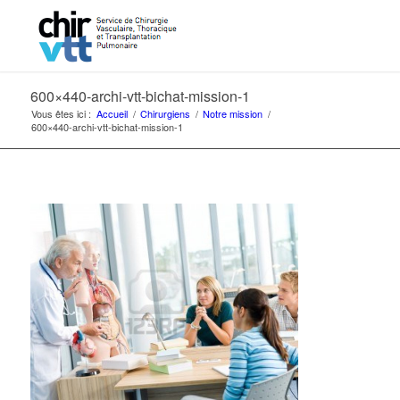
600×440-archi-vtt-bichat-mission-1
Vous êtes ici :
Accueil
/
Chirurgiens
/
Notre mission
/
600×440-archi-vtt-bichat-mission-1