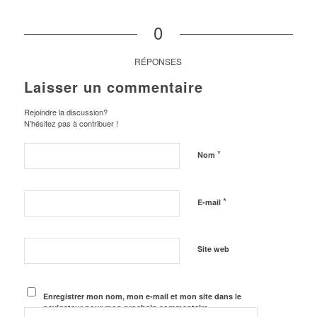
0
RÉPONSES
Laisser un commentaire
Rejoindre la discussion?
N’hésitez pas à contribuer !
*
Nom
*
E-mail
Site web
Enregistrer mon nom, mon e-mail et mon site dans le
navigateur pour mon prochain commentaire.